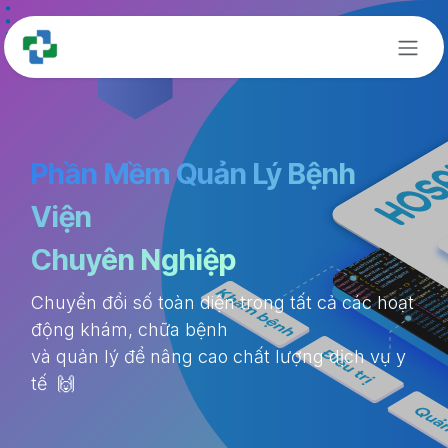
Bỏ qua để đến Nội dung
Phần Mềm Quản Lý Bệnh
Viện
Chuyên Nghiệp
Chuyển đổi số toàn diện trong tất cả các hoạt
động khám, chữa bệnh
và quản lý để nâng cao chất lượng dịch vụ y
tế 🙌