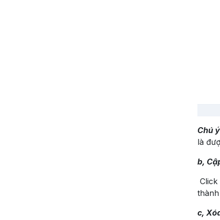
Chú ý
là đư
b, Cậ
Click
thành
c, Xó