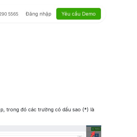
ệu
Hướng dẫn
Đăng nhập
Yêu cầu Dem​​o
290 5565
p, trong đó các trường có dấu sao (*) là