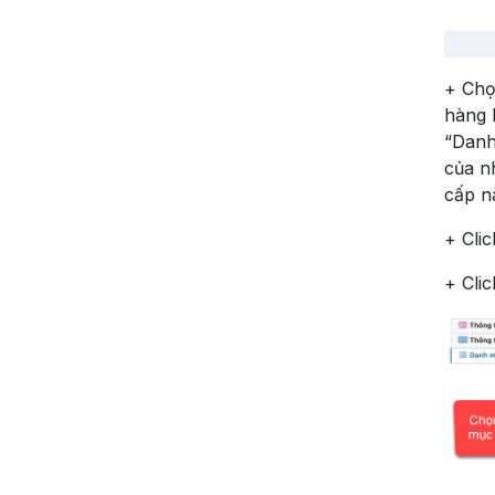
+ Chọ
hàng 
“Danh
của n
cấp n
+ Cli
+ Cli