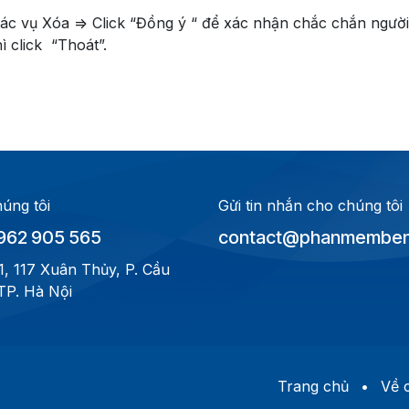
 tác vụ Xóa => Click “Đồng ý “ để xác nhận chắc chắn ng
ì click “Thoát”.
húng tôi
Gửi tin nhắn cho chúng tôi
962 905 565
contact@phanmembenh
1, 117 Xuân Thủy, P. Cầu
 TP. Hà Nội
Trang chủ
•
Về c