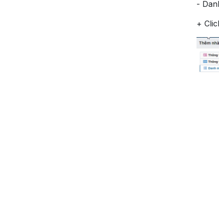
- Dan
+ Cli