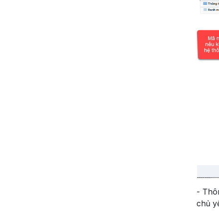
- Thô
chủ y