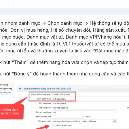
n nhóm danh mục -> Chọn danh mục => Hệ thống sẽ tự độn
hóa, Đơn vị mua hàng, Hệ số chuyển đổi, Hãng sản xuất, 
 mục dược, Danh mục vật tư, Danh mục VPP/hàng hóa”). N
hà cung cấp (mặc định là 1). Vì 1 thuốc/vật tư có thể mua
ào mua nhiều và thường xuyên ta tick vào “Đặt mua mặc đị
ck nút “Thêm” để thêm hàng hóa vừa chọn và tiếp tục thê
ck nút “Đồng ý” để hoàn thành thêm nhà cung cấp và các th