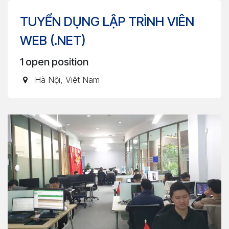
TUYỂN DỤNG LẬP TRÌNH VIÊN
WEB (.NET)
1
open position
Hà Nội
,
Việt Nam