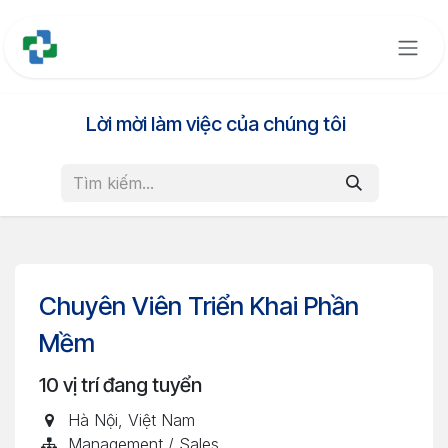
Bỏ qua để đến Nội dung
Lời mời làm việc của chúng tôi
Chuyên Viên Triển Khai Phần
Mềm
10
vị trí đang tuyển
Hà Nội
,
Việt Nam
Management / Sales