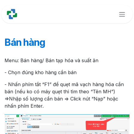
Bỏ qua để đến Nội dung
Bán hàng
Menu: Bán hàng/ Bán tạp hóa và suất ăn
- Chọn đúng kho hàng cần bán
- Nhấn phím tắt “F1” để quẹt mã vạch hàng hóa cần
bán (nếu ko có máy quẹt thì tìm theo “Tên MH”)
=>Nhập số lượng cần bán => Click nút “Nạp” hoặc
nhấn phím Enter.