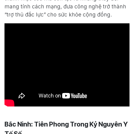
mang tính cách mạng, đưa công nghệ trở thành
“trợ thủ đắc lực” cho sức khỏe cộng đồng.
Bắc Ninh: Tiên Phong Trong Kỷ Nguyên Y
Tế Số