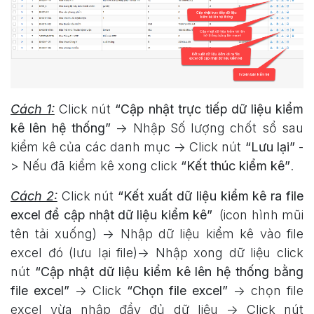
Cách 1:
Click nút
“Cập nhật trực tiếp dữ liệu kiểm
kê lên hệ thống”
-> Nhập Số lượng chốt sổ sau
kiểm kê của các danh mục -> Click nút
“Lưu lại”
-
> Nếu đã kiểm kê xong click
“Kết thúc kiểm kê”
.
Cách 2:
Click nút
“Kết xuất dữ liệu kiểm kê ra file
excel để cập nhật dữ liệu kiểm kê”
(icon hình mũi
tên tải xuống) -> Nhập dữ liệu kiểm kê vào file
excel đó (lưu lại file)-> Nhập xong dữ liệu click
nút
“Cập nhật dữ liệu kiểm kê lên hệ thống bằng
file excel”
-> Click
“Chọn file excel”
-> chọn file
excel vừa nhập đầy đủ dữ liệu -> Click nút