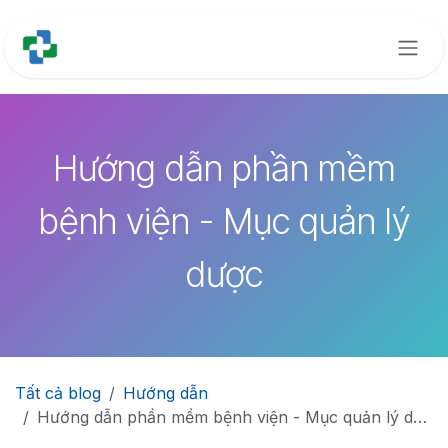
Bỏ qua để đến Nội dung
Hướng dẫn phần mềm
bệnh viện - Mục quản lý
dược
Tất cả blog
Hướng dẫn
Hướng dẫn phần mềm bệnh viện - Mục quản lý dược