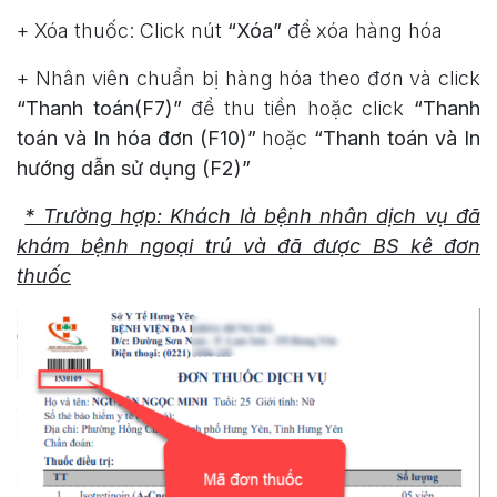
+ Xóa thuốc: Click nút
“Xóa”
để xóa hàng hóa
+ Nhân viên chuẩn bị hàng hóa theo đơn và click
“Thanh toán(F7)”
để thu tiền hoặc click
“Thanh
toán và In hóa đơn (F10)”
hoặc
“Thanh toán và In
hướng dẫn sử dụng (F2)”
* Trường hợp: Khách là bệnh nhân dịch vụ đã
khám bệnh ngoại trú và đã được BS kê đơn
thuốc