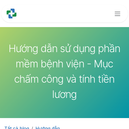
Bỏ qua để đến Nội dung
Hướng dẫn sử dụng phần
mềm bệnh viện - Mục
chấm công và tính tiền
lương
Tất cả blog
Hướng dẫn