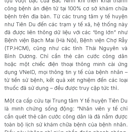
tựu vượt bậc của Bắc Ninh khi triển khai thành
công bệnh án điện tử tại 100% cơ sở khám chữa
bệnh trên địa bàn. Từ các trung tâm y tế huyện
như Tiên Du đến các trạm y tế xã, hệ thống này
đã được liên thông dữ liệu với các “ông lớn” như
Bệnh viện Bạch Mai (Hà Nội), Bệnh viện Chợ Rẫy
(TP.HCM), cũng như các tỉnh Thái Nguyên và
Bình Dương. Chỉ cần thẻ căn cước công dân
hoặc một chiếc điện thoại thông minh cài ứng
dụng VNeID, mọi thông tin y tế của bệnh nhân –
từ tiền sử bệnh, kết quả xét nghiệm đến các loại
thuốc đã sử dụng – đều được truy cập tức thì.
Một ca cấp cứu tại Trung tâm Y tế huyện Tiên Du
là minh chứng sống động: “Nhân viên y tế chỉ
cần quét thẻ căn cước công dân là đã nắm được
toàn bộ lịch sử khám chữa bệnh của bệnh nhân.