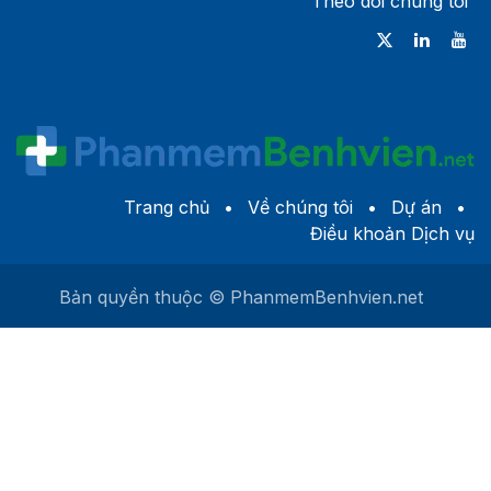
Theo dõi chúng tôi
Trang chủ
•
Về c​húng tôi
•
Dự án
•
Điều khoản Dịch vụ
Bản quyền thuộc © PhanmemBenhvien.net