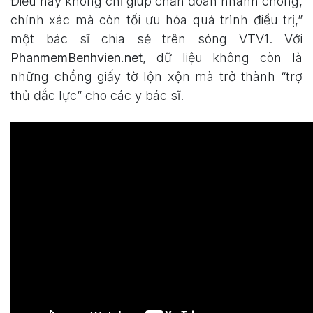
Điều này không chỉ giúp chẩn đoán nhanh chóng,
chính xác mà còn tối ưu hóa quá trình điều trị,”
một bác sĩ chia sẻ trên sóng VTV1. Với
PhanmemBenhvien.net
, dữ liệu không còn là
những chồng giấy tờ lộn xộn mà trở thành “trợ
thủ đắc lực” cho các y bác sĩ.