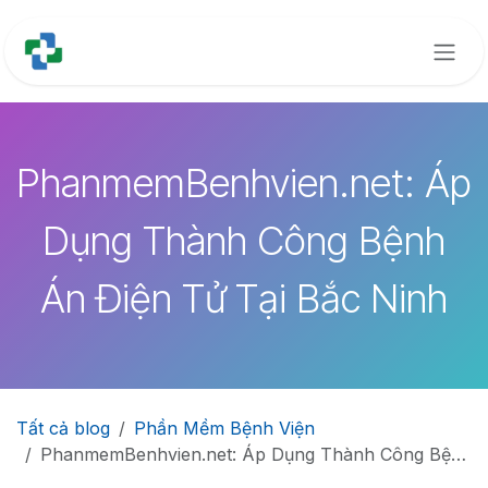
Bỏ qua để đến Nội dung
PhanmemBenhvien.net: Áp
Dụng Thành Công Bệnh
Án Điện Tử Tại Bắc Ninh
Tất cả blog
Phần Mềm Bệnh Viện
PhanmemBenhvien.net: Áp Dụng Thành Công Bệnh Án Điện Tử Tại Bắc Ninh