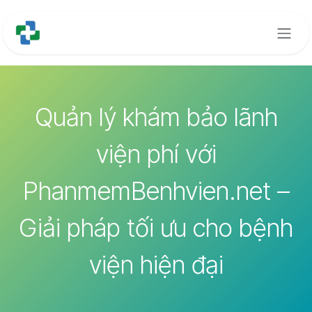
Bỏ qua để đến Nội dung
Quản lý khám bảo lãnh
viện phí với
PhanmemBenhvien.net –
Giải pháp tối ưu cho bệnh
viện hiện đại