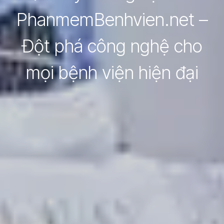
PhanmemBenhvien.net –
Đột phá công nghệ cho
mọi bệnh viện hiện đại