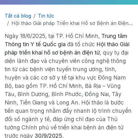
Tất cả blog
Tin tức
Hội thảo Giải pháp Triển khai Hồ sơ Bệnh án Điện tử Khu vực Đông Nam Bộ: Thúc đẩy Chuyển đổi Số Y tế
Ngày 18/6/2025, tại TP. Hồ Chí Minh,
Trung tâm
Thông tin Y tế Quốc gia
đã tổ chức
Hội thảo Giải
pháp triển khai hồ sơ bệnh án điện tử
, quy tụ đại
diện lãnh đạo và chuyên viên công nghệ thông
tin từ các bệnh viện tuyến trung ương, tỉnh,
huyện và các cơ sở y tế tại khu vực Đông Nam
Bộ, bao gồm TP. Hồ Chí Minh, Bà Rịa – Vũng
Tàu, Bình Dương, Bình Phước, Đồng Nai, Tây
Ninh, Tiền Giang và Long An. Hội thảo là bước
tiến quan trọng nhằm đẩy nhanh lộ trình chuyển
đổi số ngành y tế, đáp ứng chỉ đạo của Thủ
tướng Chính phủ về triển khai bệnh án điện tử
trước ngày
30/9/2025
.