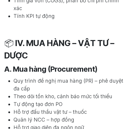
Tính giá vốn (COGS), phân bổ chi phí chính
xác
Tính KPI tự động
📦
IV. MUA HÀNG – VẬT TƯ –
DƯỢC
A. Mua hàng (Procurement)
Quy trình đề nghị mua hàng (PR) – phê duyệt
đa cấp
Theo dõi tồn kho, cảnh báo mức tối thiểu
Tự động tạo đơn PO
Hỗ trợ đấu thầu vật tư – thuốc
Quản lý NCC – hợp đồng
Hỗ trợ giao diện đa ngôn ngữ