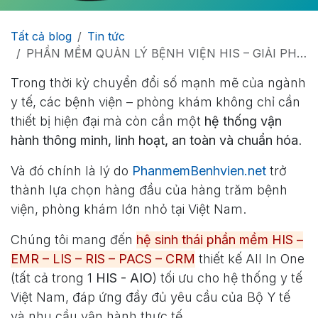
Tất cả blog
Tin tức
PHẦN MỀM QUẢN LÝ BỆNH VIỆN HIS – GIẢI PHÁP QUẢN TRỊ TOÀN DIỆN TỪ PHANMEMBENHVIEN.NET
Trong thời kỳ chuyển đổi số mạnh mẽ của ngành
y tế, các bệnh viện – phòng khám không chỉ cần
thiết bị hiện đại mà còn cần một
hệ thống vận
hành thông minh, linh hoạt, an toàn và chuẩn hóa
.
Và đó chính là lý do
PhanmemBenhvien.net
trở
thành lựa chọn hàng đầu của hàng trăm bệnh
viện, phòng khám lớn nhỏ tại Việt Nam.
Chúng tôi mang đến
hệ sinh thái phần mềm HIS –
EMR – LIS – RIS – PACS – CRM
thiết kế All In One
(tất cả trong 1
HIS - AIO
) tối ưu cho hệ thống y tế
Việt Nam, đáp ứng đầy đủ yêu cầu của Bộ Y tế
và nhu cầu vận hành thực tế.