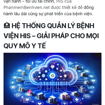
vận hành – tối ưu tài chính
, HIS của
PhanmemBenhvien.net được thiết kế để
đồng
hành lâu dài cùng sự phát triển của bệnh viện
.
🏥
HỆ THỐNG QUẢN LÝ BỆNH
VIỆN HIS – GIẢI PHÁP CHO MỌI
QUY MÔ Y TẾ