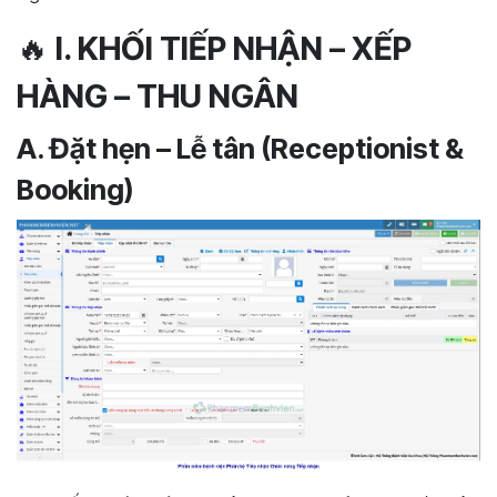
🔥
I. KHỐI TIẾP NHẬN – XẾP
HÀNG – THU NGÂN
A. Đặt hẹn – Lễ tân (Receptionist &
Booking)