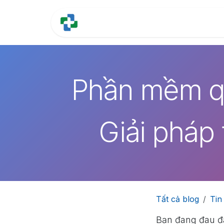
Bỏ qua để đến Nội dung
Trang chủ
Tính năng
Phần mềm qu
Giải pháp 
Tất cả blog
Tin
Bạn đang đau đầ