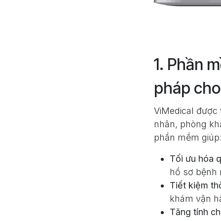
1. Phần m
pháp cho 
ViMedical được t
nhân, phòng khá
phần mềm giúp
Tối ưu hóa q
hồ sơ bệnh n
Tiết kiệm th
khám vận hà
Tăng tính c