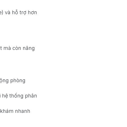
) và hỗ trợ hơn
ất mà còn nâng
 động phòng
ới hệ thống phân
g khám nhanh