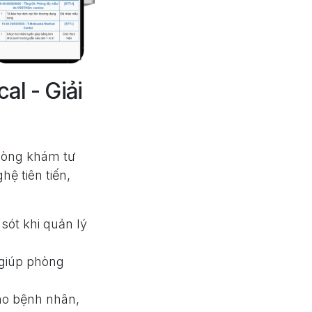
l - Giải
phòng khám tư
ệ tiên tiến,
 sót khi quản lý
 giúp phòng
cho bệnh nhân,