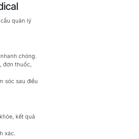
ical
 cầu quản lý
m nhanh chóng.
, đơn thuốc,
ăm sóc sau điều
 khỏe, kết quả
h xác.