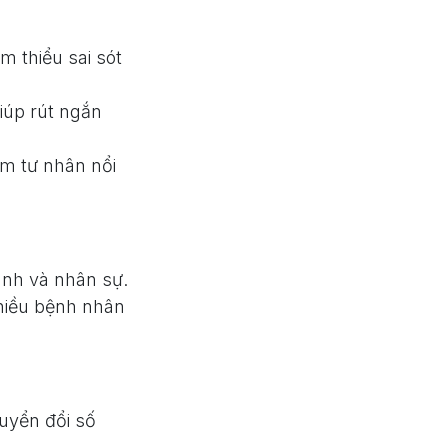
m thiểu sai sót
giúp rút ngắn
ám tư nhân nổi
hành và nhân sự.
hiều bệnh nhân
uyển đổi số