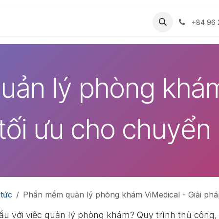
Dự án
Cộng đồng
Thư viện ảnh
Tài li
+84 96 
ản lý phòng khám
tối ưu cho chuyển 
 tức
Phần mềm quản lý phòng khám ViMedical - Giải pháp tối ưu cho 
u với việc quản lý phòng khám? Quy trình thủ công, 