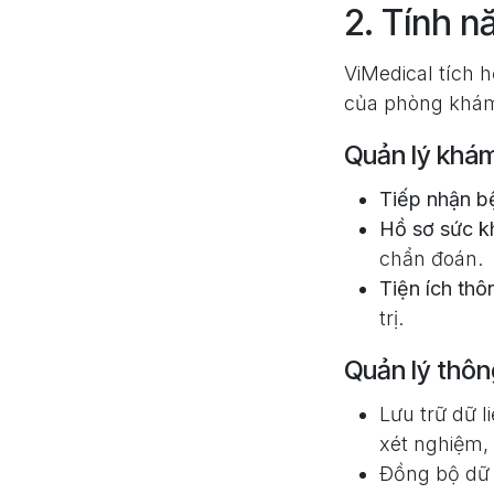
2. Tính n
ViMedical tích 
của phòng khá
Quản lý khá
Tiếp nhận b
Hồ sơ sức k
chẩn đoán.
Tiện ích thô
trị.
Quản lý thôn
Lưu trữ dữ l
xét nghiệm, 
Đồng bộ dữ l