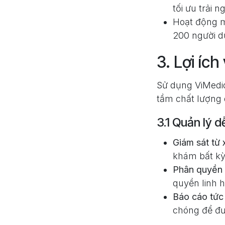
tối ưu trải 
Hoạt động m
200 người d
3. Lợi ích
Sử dụng ViMedic
tầm chất lượng 
3.1 Quản lý d
Giám sát từ 
khám bất kỳ
Phân quyền 
quyền linh h
Báo cáo tức 
chóng để đư