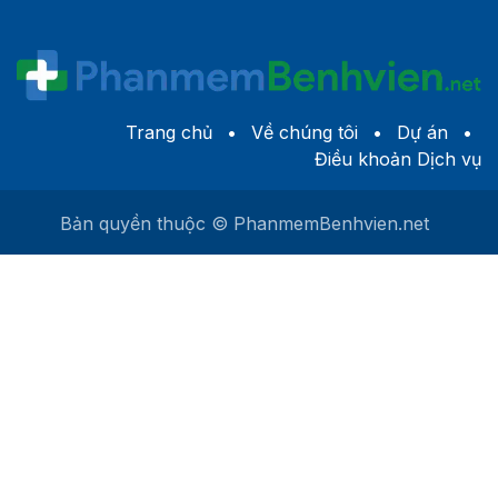
Trang chủ
•
Về c​húng tôi
•
Dự án
•
Điều khoản Dịch vụ
Bản quyền thuộc © PhanmemBenhvien.net