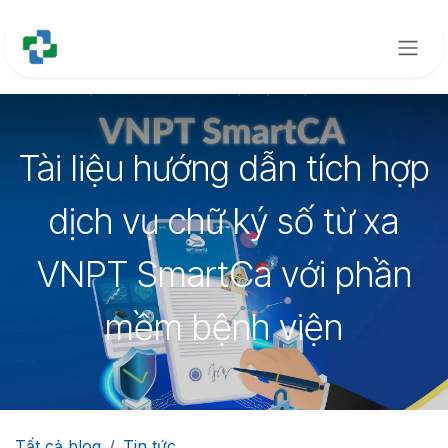
Bỏ qua để đến Nội dung
Tài liệu hướng dẫn tích hợp
dịch vụ chữ ký số từ xa
VNPT SmartCa với phần
mềm bệnh viện
Tất cả blog
Tin tức