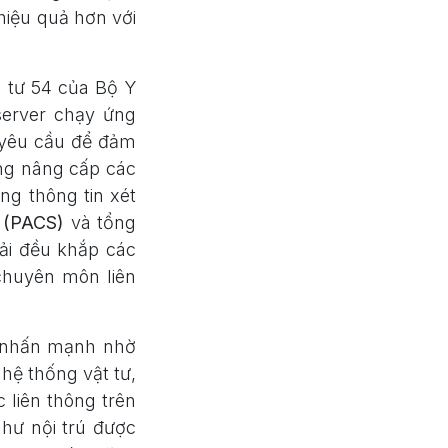
hiệu quả hơn với
g tư 54 của Bộ Y
server chạy ứng
t yêu cầu để đảm
ũng nâng cấp các
ống thông tin xét
h
(PACS)
và tổng
rải đều khắp các
 chuyên môn liên
 nhấn mạnh nhờ
 hệ thống vật tư,
 liên thông trên
như nội trú được