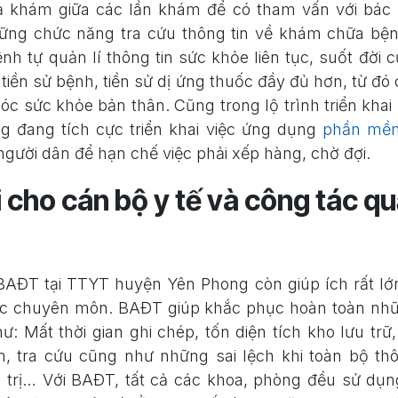
ả khám giữa các lần khám để có tham vấn với bác 
những chức năng tra cứu thông tin về khám chữa bệ
nh tự quản lí thông tin sức khỏe liên tục, suốt đời c
, tiền sử bệnh, tiền sử dị ứng thuốc đầy đủ hơn, từ 
c sức khỏe bản thân. Cũng trong lộ trình triển khai
 đang tích cực triển khai việc ứng dụng
phần mềm
gười dân để hạn chế việc phải xếp hàng, chờ đợi.
 cho cán bộ y tế và công tác qu
BAĐT tại TTYT huyện Yên Phong còn giúp ích rất lớn
tác chuyên môn. BAĐT giúp khắc phục hoàn toàn nh
ư: Mất thời gian ghi chép, tốn diện tích kho lưu trữ
m, tra cứu cũng như những sai lệch khi toàn bộ thô
u trị… Với BAĐT, tất cả các khoa, phòng đều sử dụn