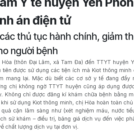
tâm Y tế huyện Yên Phon
nh án điện tử
các thủ tục hành chính, giảm th
ho người bệnh
ị Hòa (thôn Đại Lâm, xã Tam Đa) đến TTYT huyện 
 tiên được sử dụng các tiện ích mà Kiot thông minh 
m mang lại. Mặc dù biết các cơ sở y tế đang đẩy
ưng chị không ngờ TTYT huyện cũng áp dụng được 
ậy. Không chỉ được đăng kí khám chữa bệnh bằng m
khi sử dụng Kiot thông minh, chị Hòa hoàn toàn chủ
t quả cận lâm sàng như (xét nghiệm máu, nước tiểu
ịch sử khám – điều trị, bảng giá dịch vụ đến việc phả
ề chất lượng dịch vụ tại đơn vị.