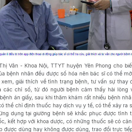
Thị Vân - Khoa Nội, TTYT huyện Yên Phong cho biết,
ủa bệnh nhân đều được số hóa nên bác sĩ có thể mở 
xem, giải thích về tình trạng bệnh, tư vấn sự thay đổ
 các chỉ số, từ đó người bệnh cảm thấy hài lòng
bệnh án giấy, sau khi thăm khám rất nhiều bệnh nh
có thể chỉ định thuốc hay dịch vụ y tế, có thể xảy ra 
 ứng dụng tại giường bệnh sẽ khắc phục được tình t
ốc, kết hợp với khoa dược, có những thuốc sẽ có cả
p được dùng hay không được dùng, trao đổi trực tiế