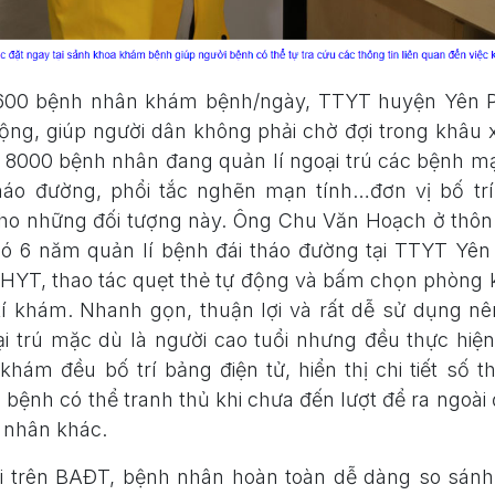
 600 bệnh nhân khám bệnh/ngày, TTYT huyện Yên P
ộng, giúp người dân không phải chờ đợi trong khâu 
n 8000 bệnh nhân đang quản lí ngoại trú các bệnh m
tháo đường, phổi tắc nghẽn mạn tính…đơn vị bố tr
ho những đối tượng này. Ông Chu Văn Hoạch ở thôn
ó 6 năm quản lí bệnh đái tháo đường tại TTYT Yên 
BHYT, thao tác quẹt thẻ tự động và bấm chọn phòng
í khám. Nhanh gọn, thuận lợi và rất dễ sử dụng nê
 trú mặc dù là người cao tuổi nhưng đều thực hiện
hám đều bố trí bảng điện tử, hiển thị chi tiết số 
bệnh có thể tranh thủ khi chưa đến lượt để ra ngoài 
 nhân khác.
õi trên BAĐT, bệnh nhân hoàn toàn dễ dàng so sánh