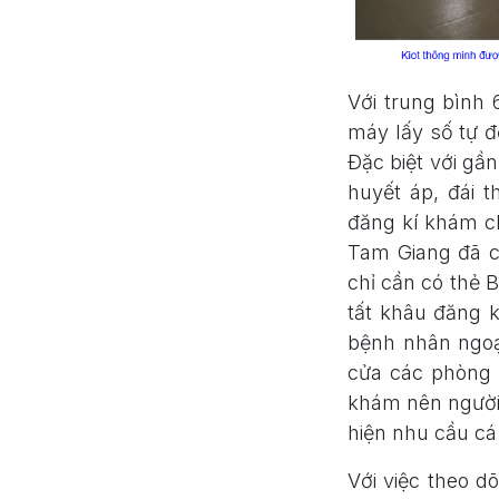
Với trung bình
máy lấy số tự đ
Đặc biệt với gầ
huyết áp, đái 
đăng kí khám c
Tam Giang đã c
chỉ cần có thẻ 
tất khâu đăng k
bệnh nhân ngoại
cửa các phòng k
khám nên người 
hiện nhu cầu cá
Với việc theo d