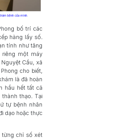
hong bố trí các
xếp hàng lấy số.
ạn tính như tăng
í riêng một máy
 Nguyệt Cầu, xã
Phong cho biết,
 khám là đã hoàn
n hầu hết tất cả
 thành thạo. Tại
thứ tự bệnh nhân
đi dạo hoặc thực
 từng chỉ số xét