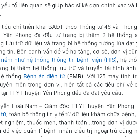
 yếu tố liên quan sẽ giúp bác sĩ kê đơn chính xác và 
.
tiêu chí triển khai BAĐT theo Thông tư 46 và Thôn
 Yên Phong đã đầu tư trang bị thêm 2 hệ thống 
g lưu trữ dữ liệu và trang bị hệ thống tường lửa đạ
ng tin. Bên cạnh vấn đề về hạ tầng, cơ sở, đơn vị c
mềm như hệ thống thông tin bệnh viện (HIS)
, hệ th
rang bị thêm hệ thống lưu trữ và truyền tải hình ản
 hệ thống
Bệnh án điện tử
(EMR)
. Với 125 máy tính t
yên môn trong đơn vị, hiện tất cả các tiêu chí về
tại TTYT huyện Yên Phong đều đã đạt yêu cầu.
guyễn Hoài Nam – Giám đốc TTYT huyện Yên Phong
 tử
, toàn bộ thông tin y tế từ dữ liệu khám chữa bệnh,
 xét nghiệm, thuốc men, thanh toán…trong đơn vị được
 đó việc quản lí bệnh nhân điều trị ngoại trú cũng 