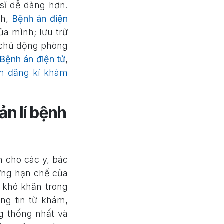
sĩ dễ dàng hơn.
nh,
Bệnh án điện
ủa mình; lưu trữ
đó chủ động phòng
Bệnh án điện tử
,
 đăng kí khám
ản lí bệnh
 cho các y, bác
ững hạn chế của
, khó khăn trong
ng tin từ khám,
g thống nhất và