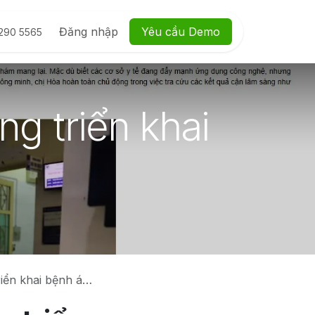
ệu
Hướng dẫn
Đăng nhập
Yêu cầu Dem​​o
290 5565
g triển khai
ai bệnh án điện tử