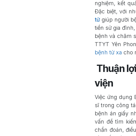
nghiệm, kết qu
Đặc biệt, với 
tử
giúp người bệ
tiền sử gia đình
bệnh và chăm só
TTYT Yên Phong
bệnh từ xa
cho n
Thuận lợi
viện
Việc ứng dụng 
sĩ trong công 
bệnh án giấy nh
vấn đề tìm kiế
chẩn đoán, điề