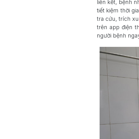
liên kết, bệnh
tiết kiệm thời g
tra cứu, trích x
trên app điện t
người bệnh ngay