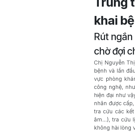
Trung 
khai bệ
Rút ngắn 
chờ đợi c
Chị Nguyễn Th
bệnh và lần đầu
vực phòng khá
công nghệ, nh
hiện đại như v
nhân được cấp, 
tra cứu các kế
âm…), tra cứu l
không hài lòng v