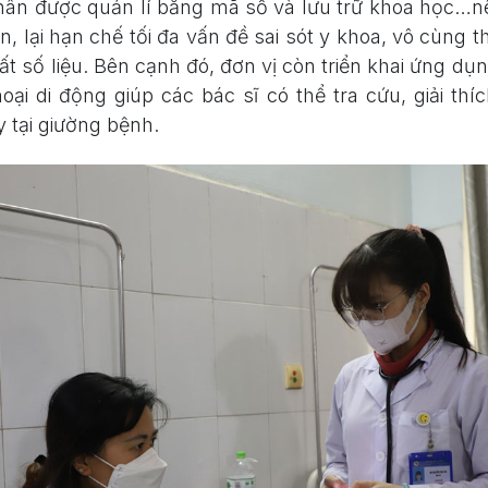
 nhân được quản lí bằng mã số và lưu trữ khoa học…
ian, lại hạn chế tối đa vấn đề sai sót y khoa, vô cùng t
uất số liệu. Bên cạnh đó, đơn vị còn triển khai ứng dụng
hoại di động giúp các bác sĩ có thể tra cứu, giải thí
 tại giường bệnh.