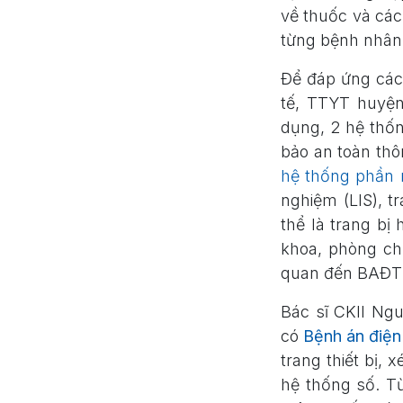
về thuốc và các
từng bệnh nhân
Để đáp ứng các 
tế, TTYT huyện
dụng, 2 hệ thốn
bảo an toàn thô
hệ thống phần 
nghiệm (LIS), t
thể là trang bị
khoa, phòng chu
quan đến BAĐT 
Bác sĩ CKII N
có
Bệnh án điện
trang thiết bị,
hệ thống số. Từ