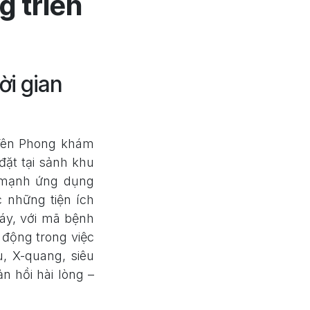
g triển
ời gian
Yên Phong khám
đặt tại sảnh khu
 mạnh ứng dụng
những tiện ích
áy, với mã bệnh
 động trong việc
, X-quang, siêu
n hồi hài lòng –