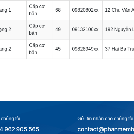
Cấp cơ
ạng 1
68
09820802xx
12 Chu Văn A
bản
Cấp cơ
ạng 2
49
09132106xx
192 Nguyễn 
bản
Cấp cơ
ạng 2
45
09828949xx
37 Hai Bà Tr
bản
 chúng tôi
Gửi tin nhắn cho chúng tôi
4 962 905 565
contact@phanmembe