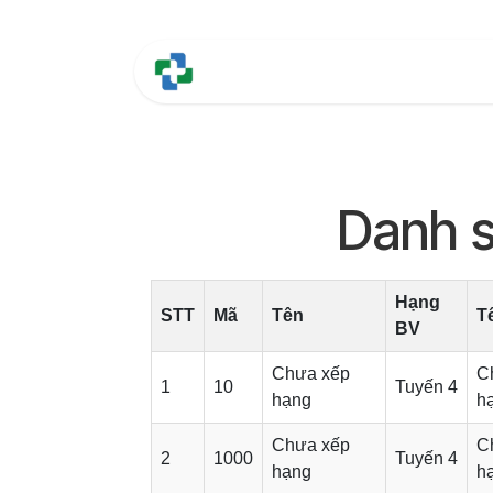
Bỏ qua để đến Nội dung
Trang chủ
Tính năng
Danh s
Hạng
STT
Mã
Tên
T
BV
Chưa xếp
C
1
10
Tuyến 4
hạng
h
Chưa xếp
C
2
1000
Tuyến 4
hạng
h