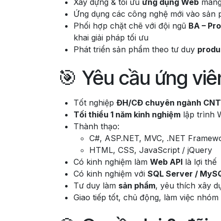
Xây dựng & tối ưu
ứng dụng Web
mang 
Ứng dụng các công nghệ mới vào sản
Phối hợp chặt chẽ với đội ngũ
BA – Pr
khai giải pháp tối ưu
Phát triển sản phẩm theo tư duy
produ
🎯 Yêu cầu ứng viê
Tốt nghiệp
ĐH/CĐ chuyên ngành CN
Tối thiểu 1 năm kinh nghiệm
lập trình
Thành thạo:
C#, ASP.NET, MVC, .NET Framewo
HTML, CSS, JavaScript / jQuery
Có kinh nghiệm làm
Web API
là lợi thế
Có kinh nghiệm với
SQL Server / MyS
Tư duy làm
sản phẩm
, yêu thích xây d
Giao tiếp tốt, chủ động, làm việc nhóm