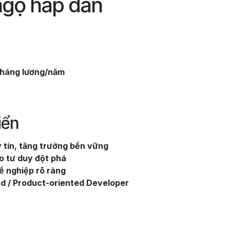
 ngộ hấp dẫn
tháng lương/năm
iển
tín, tăng trưởng bền vững
o tư duy đột phá
hề nghiệp rõ ràng
ad / Product-oriented Developer