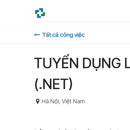
Bỏ qua để đến Nội dung
Trang chủ
Tính năng
Tất cả công việc
TUYỂN DỤNG L
(.NET)
Hà Nội
,
Việt Nam