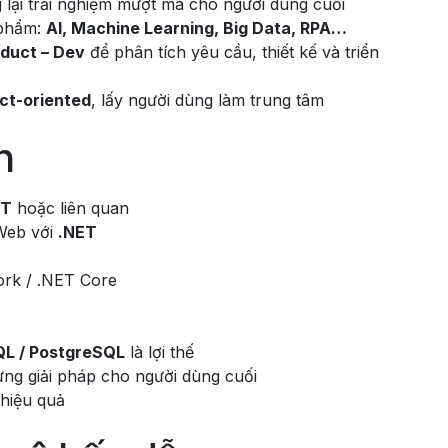
lại trải nghiệm mượt mà cho người dùng cuối
 phẩm:
AI, Machine Learning, Big Data, RPA…
oduct – Dev
để phân tích yêu cầu, thiết kế và triển
ct-oriented
, lấy người dùng làm trung tâm
n
TT
hoặc liên quan
 Web với
.NET
rk / .NET Core
QL / PostgreSQL
là lợi thế
ựng giải pháp cho người dùng cuối
 hiệu quả