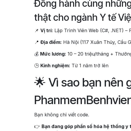
Đồng hành cùng những 
thật cho ngành Y tế Vi
📌
Vị trí:
Lập Trình Viên Web (C#, .NET) – F
📍
Địa điểm:
Hà Nội (117 Xuân Thủy, Cầu G
💰
Mức lương:
10 – 20 triệu/tháng + Thưởn
🕒
Kinh nghiệm:
Từ 1 năm trở lên
🌟 Vì sao bạn nên 
PhanmemBenhvien
Bạn không chỉ viết code.
👉
Bạn đang góp phần số hóa hệ thống y 