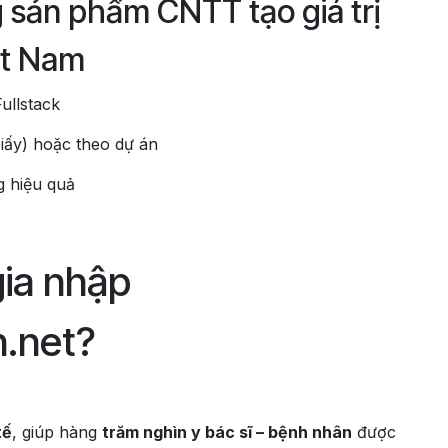
sản phẩm CNTT tạo giá trị
ệt Nam
ullstack
iấy) hoặc theo dự án
g hiệu quả
gia nhập
.net?
tế
, giúp hàng
trăm nghìn y bác sĩ – bệnh nhân
được