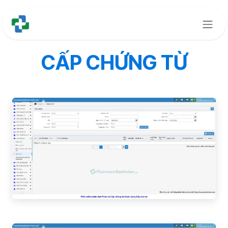
Bỏ qua để đến Nội dung
CẤP CHỨNG TỪ