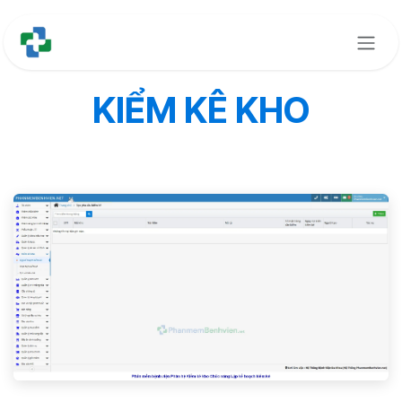
Bỏ qua để đến Nội dung
KIỂM KÊ KHO