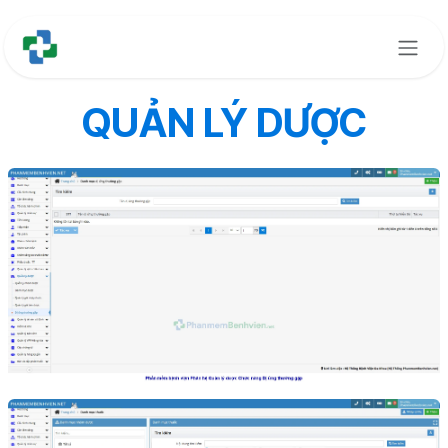
Bỏ qua để đến Nội dung
QUẢN LÝ DƯỢC