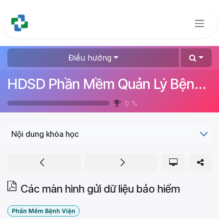
Bỏ qua để đến Nội dung
Điều hướng
HDSD Phần Mềm Quản Lý Bệnh Viện (File .PDF)
0
%
Nội dung khóa học
Các màn hình gửi dữ liệu bảo hiểm
Phần Mềm Bệnh Viện