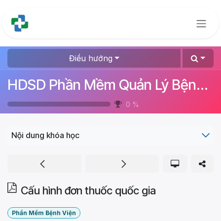
Bỏ qua để đến Nội dung
Điều hướng
HDSD Phần Mềm Quản Lý Bệnh Viện (File .PDF)
0
%
Nội dung khóa học
Cấu hình đơn thuốc quốc gia
Phần Mềm Bệnh Viện