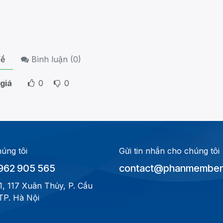
ề
Bình luận (
0
)
giá
0
0
húng tôi
Gửi tin nhắn cho chúng tôi
962 905 565
contact@phanmembenh
1, 117 Xuân Thủy, P. Cầu
 TP. Hà Nội