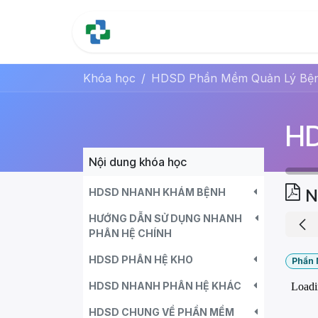
Bỏ qua để đến Nội dung
Trang chủ
Tính năng
Khóa học
HDSD Phần Mềm Quản Lý Bệnh 
Nội dung khóa học
N
HDSD NHANH KHÁM BỆNH
HƯỚNG DẪN SỬ DỤNG NHANH
PHÂN HỆ CHÍNH
HDSD PHÂN HỆ KHO
Phần 
HDSD NHANH PHÂN HỆ KHÁC
HDSD CHUNG VỀ PHẦN MỀM