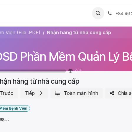
Dự án
Cộng đồng
Thư viện ảnh
Tài li
+84 96 
Viện (File .PDF)
Nhận hàng từ nhà cung cấp
0
%
hận hàng từ nhà cung cấp
Trước
Tiếp
Toàn màn hình
Chia s
Mềm Bệnh Viện