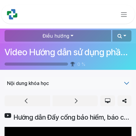
Bỏ qua để đến Nội dung
Điều hướng
Video Hướng dẫn sử dụng phần mềm quản lý bệnh viện
0
%
Nội dung khóa học
Hướng dẫn Đẩy cổng bảo hiểm, báo cáo bảo hiểm