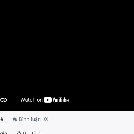
ề
Bình luận (
0
)
giá
0
0