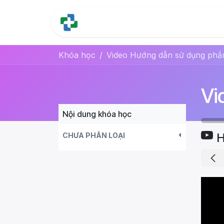
Bỏ qua để đến Nội dung
Trang chủ
Tính năng
Khóa học
Nội dung khóa học
H
CHƯA PHÂN LOẠI