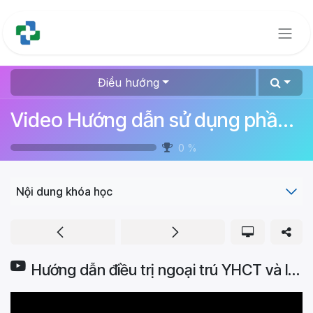
Bỏ qua để đến Nội dung
Điều hướng
Video Hướng dẫn sử dụng phần mềm quản lý bệnh viện
0
%
Nội dung khóa học
Hướng dẫn điều trị ngoại trú YHCT và làm bệnh án trạm y tế