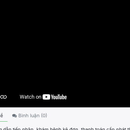
ề
Bình luận (
0
)
 dẫn tiếp nhận, khám bệnh kê đơn, thanh toán cấp phát 