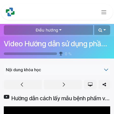
Bỏ qua để đến Nội dung
Điều hướng
Video Hướng dẫn sử dụng phần mềm quản lý bệnh viện
0
%
Nội dung khóa học
Hướng dẫn cách lấy mẫu bệnh phẩm và bàn giao mẫu