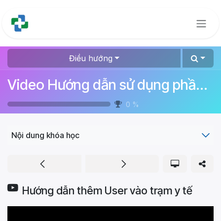
Bỏ qua để đến Nội dung
Điều hướng
Video Hướng dẫn sử dụng phần mềm quản lý bệnh viện
0
%
Nội dung khóa học
Hướng dẫn thêm User vào trạm y tế