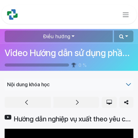
Bỏ qua để đến Nội dung
Điều hướng
Video Hướng dẫn sử dụng phần mềm quản lý bệnh viện
0
%
Nội dung khóa học
Hướng dẫn nghiệp vụ xuất theo yêu cầu lĩnh